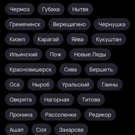
Чермоз
Губаха
Нытва
Гремячинск
Верещагино
Чернушка
Кизел
Карагай
Яйва
Кукуштан
Ильинский
Пож
Новые Ляды
Красновишерск
Сива
Бершеть
Оса
Ныроб
Уральский
Гаины
Оверята
Нагорная
Титова
Пронина
Рассоленки
Редикор
Ашап
Соя
Захарова