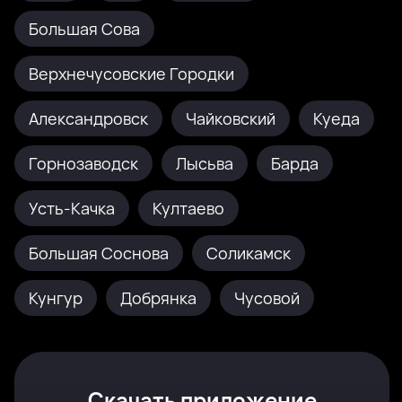
Большая Сова
Верхнечусовские Городки
Александровск
Чайковский
Куеда
Горнозаводск
Лысьва
Барда
Усть-Качка
Култаево
Большая Соснова
Соликамск
Кунгур
Добрянка
Чусовой
Скачать приложение