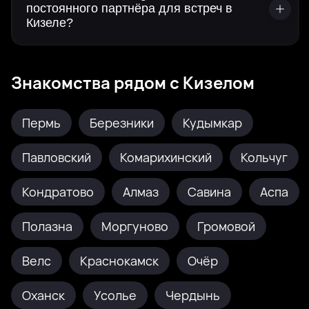
постоянного партнёра для встреч в
Кизеле?
Знакомства рядом с Кизелом
Пермь
Березники
Кудымкар
Павловский
Комарихинский
Кольчуг
Кондратово
Алмаз
Савина
Аспа
Полазна
Моргуново
Громовой
Велс
Краснокамск
Очёр
Оханск
Усолье
Чердынь