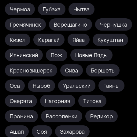
Чермоз
Губаха
Нытва
Гремячинск
Верещагино
Чернушка
Кизел
Карагай
Яйва
Кукуштан
Ильинский
Пож
Новые Ляды
Красновишерск
Сива
Бершеть
Оса
Ныроб
Уральский
Гаины
Оверята
Нагорная
Титова
Пронина
Рассоленки
Редикор
Ашап
Соя
Захарова