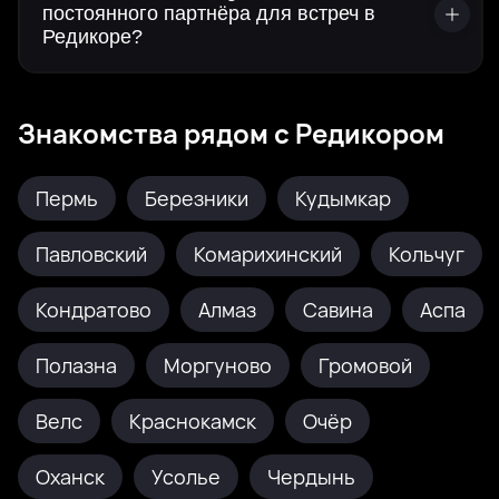
постоянного партнёра для встреч в
Редикоре?
Знакомства рядом с Редикором
Пермь
Березники
Кудымкар
Павловский
Комарихинский
Кольчуг
Кондратово
Алмаз
Савина
Аспа
Полазна
Моргуново
Громовой
Велс
Краснокамск
Очёр
Оханск
Усолье
Чердынь