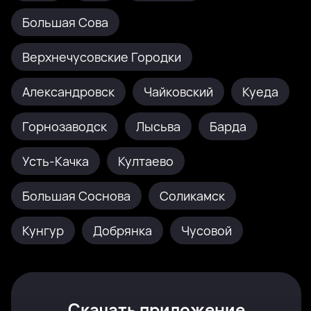
Большая Сова
Верхнечусовские Городки
Александровск
Чайковский
Куеда
Горнозаводск
Лысьва
Барда
Усть-Качка
Култаево
Большая Соснова
Соликамск
Кунгур
Добрянка
Чусовой
Скачать приложение