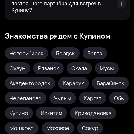
постоянного партнёра для встреч в
Купине?
Знакомства рядом с Купином
Новосибирск
Бердск
Балта
Сузун
Рязанск
Скала
Мусы
Академгородок
Карасук
Барабинск
Черепаново
Чулым
Каргат
Обь
Купино
Искитим
Криводановка
Мошково
Моховое
Сокур