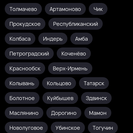
Толмачево
Артамоново
Чик
Прокудское
Республиканский
Колбаса
Индерь
Амба
Петроградский
Коченёво
Краснообск
Верх-Ирмень
Колывань
Кольцово
Татарск
Болотное
Куйбышев
Здвинск
Маслянино
Дорогино
Мамон
Новолуговое
Убинское
Тогучин