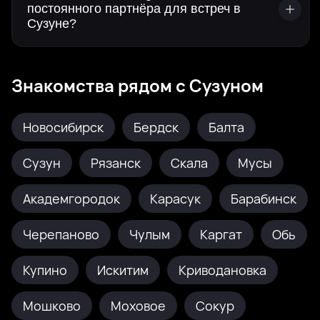
постоянного партнёра для встреч в
Сузуне?
Знакомства рядом с Сузуном
Новосибирск
Бердск
Балта
Сузун
Рязанск
Скала
Мусы
Академгородок
Карасук
Барабинск
Черепаново
Чулым
Каргат
Обь
Купино
Искитим
Криводановка
Мошково
Моховое
Сокур