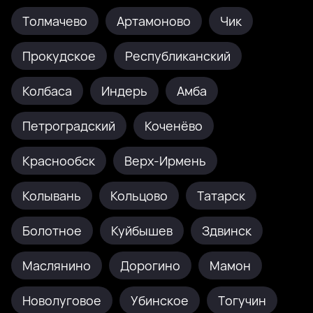
Толмачево
Артамоново
Чик
Прокудское
Республиканский
Колбаса
Индерь
Амба
Петроградский
Коченёво
Краснообск
Верх-Ирмень
Колывань
Кольцово
Татарск
Болотное
Куйбышев
Здвинск
Маслянино
Дорогино
Мамон
Новолуговое
Убинское
Тогучин