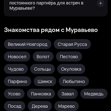
постоянного партнёра для встреч в
Муравьеве?
Знакомства рядом с Муравьево
Великий Новгород
Старая Русса
Новосел
Волот
Пестово
Чудово
Сольцы
Окуловка
Парфино
Шимск
Любытино
Усово
Панковка
Завал
Медведь
Посад
Дерева
Марево