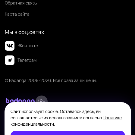
Обратная связь
Карта сайта
Мы в соц.сетях
ВКонтакте
Телеграм
© Badanga 2008-
2026
. Все права защищены.
Сайт использует cookie. Оставаясь здесь, вы
Badanga не является площадкой для оказания или поиска платных
соглашаетесь с их использованием согласно
Политике
интимных услуг. Платформа предназначена исключительно для личного
общения между совершеннолетними пользователями с целью поиска
конфиденциальности
.
новых знакомств, общения и романтических встреч по взаимному
согласию. На информационном ресурсе применяются