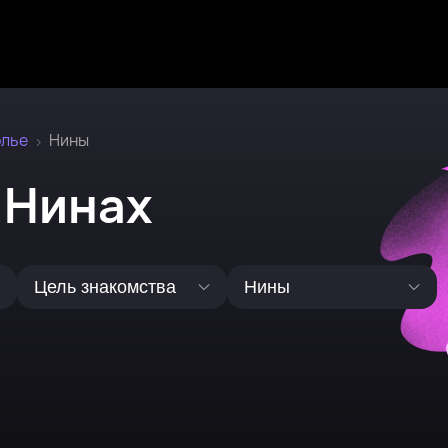
олье
Нины
 Нинах
Цель знакомства
Нины