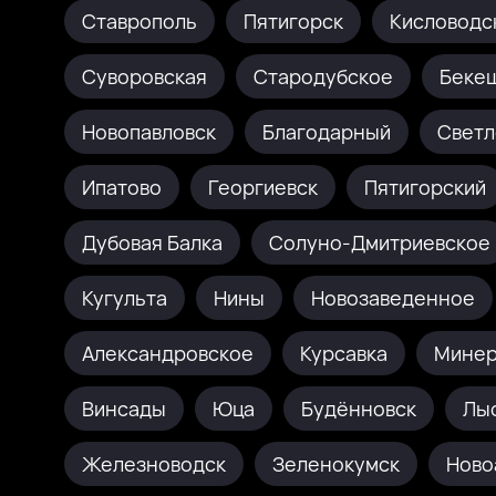
Ставрополь
Пятигорск
Кисловодс
Суворовская
Стародубское
Беке
Новопавловск
Благодарный
Светл
Ипатово
Георгиевск
Пятигорский
Дубовая Балка
Солуно-Дмитриевское
Кугульта
Нины
Новозаведенное
Александровское
Курсавка
Минер
Винсады
Юца
Будённовск
Лы
Железноводск
Зеленокумск
Ново