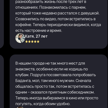
разнообразить жизнь после трех лет в
отношениях. Познакомилась с парнем,
который тоже недавно расстался с девушкой.
Созвонились по видео, потом встретились в
кофейне. Теперь периодически видимся, когда
есть настроение и время.
Катя, 27 лет
В нашем городе не так много мест для
знакомств, особенно если не ходишь по
клубам. Подруга посоветовала попробовать
Баданга, мол, там много мужчин. Сначала
общалась просто так, потом встретилась с
одним – оказался приятным собеседником.
Теперь иногда выбираемся в кино или просто
погулять, когда обоим удобно.