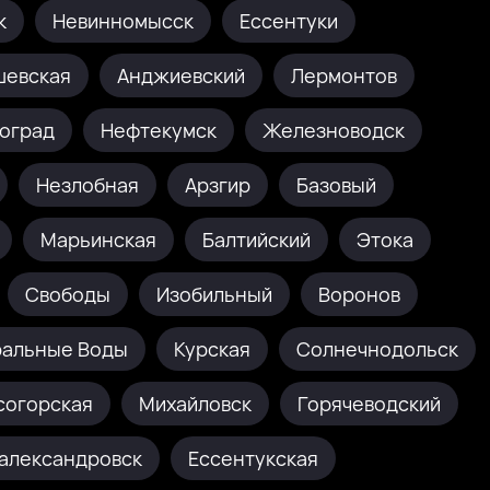
к
Невинномысск
Ессентуки
шевская
Анджиевский
Лермонтов
оград
Нефтекумск
Железноводск
Незлобная
Арзгир
Базовый
Марьинская
Балтийский
Этока
Свободы
Изобильный
Воронов
альные Воды
Курская
Солнечнодольск
согорская
Михайловск
Горячеводский
александровск
Ессентукская