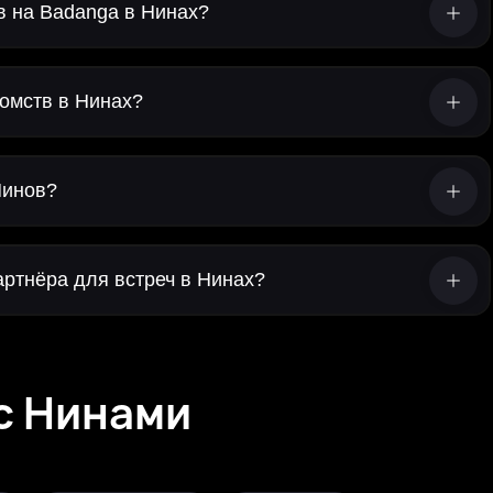
в на Badanga в Нинах?
омств в Нинах?
Нинов?
артнёра для встреч в Нинах?
с Нинами