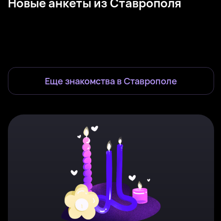
Новые анкеты из Ставрополя
Анна, 30
Ставрополь
Вика, 27
Ставрополь
Ирина, 23
Ставрополь
Аврора, 28
Ставрополь
Мария, 28
Ставрополь
Alina, 27
Ставрополь
Nika, 25
Ставрополь
Марина, 24
Ставрополь
Была недавно
Онлайн
Рада, 39
Ставрополь
Даша, 26
Ставрополь
Была недавно
Онлайн
Алёна, 25
Ставрополь
Екатерина, 26
Ставрополь
Была недавно
Онлайн
Онлайн
Была недавно
Онлайн
Была недавно
Онлайн
Онлайн
Еще знакомства в
Ставрополе