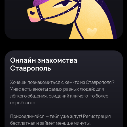
Онлайн знакомства
Ставрополь
Хочешь познакомиться с кем-то из Ставрополя?
У нас есть анкеты самых разных людей: для
лёгкого общения, свиданий или чего-то более
серьёзного.
Присоединяйся — тебя уже ждут! Регистрация
бесплатная и займёт меньше минуты.