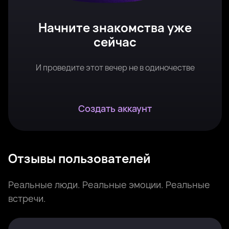
Начните знакомства уже
сейчас
И проведите этот вечер не в одиночестве
Создать аккаунт
Отзывы пользователей
Реальные люди. Реальные эмоции. Реальные
встречи.