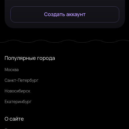
Создать аккаунт
Популярные города
Москва
Санкт-Петербург
Новосибирск
Екатеринбург
О сайте