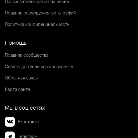
Пользовательское соглашение
Правила размещения фотографий
Политика конфиденциальности
Помощь
Правила сообщества
Советы для успешных знакомств
Обратная связь
Карта сайта
Мы в соц.сетях
ВКонтакте
Телеграм