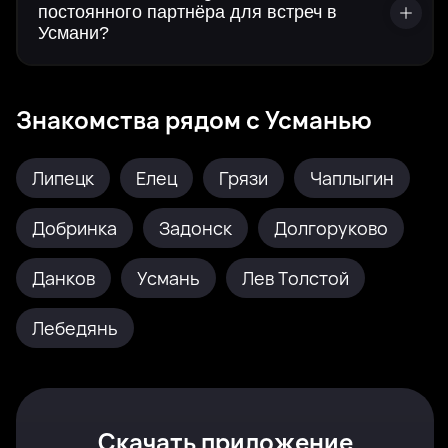
постоянного партнёра для встреч в
Усмани?
Знакомства рядом с Усманью
Липецк
Елец
Грязи
Чаплыгин
Добринка
Задонск
Долгоруково
Данков
Усмань
Лев Толстой
Лебедянь
Скачать приложение