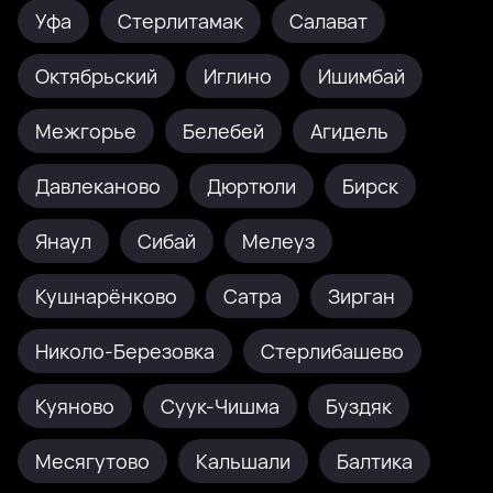
Уфа
Стерлитамак
Салават
Октябрьский
Иглино
Ишимбай
Межгорье
Белебей
Агидель
Давлеканово
Дюртюли
Бирск
Янаул
Сибай
Мелеуз
Кушнарёнково
Сатра
Зирган
Николо-Березовка
Стерлибашево
Куяново
Суук-Чишма
Буздяк
Месягутово
Кальшали
Балтика