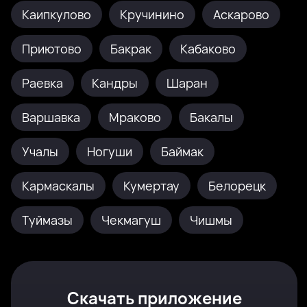
Каипкулово
Кручинино
Аскарово
Приютово
Бакрак
Кабаково
Раевка
Кандры
Шаран
Варшавка
Мраково
Бакалы
Учалы
Ногуши
Баймак
Кармаскалы
Кумертау
Белорецк
Туймазы
Чекмагуш
Чишмы
Скачать приложение