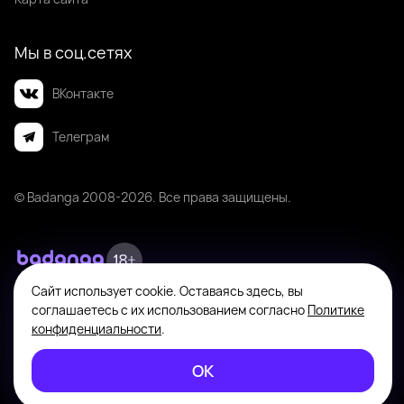
Мы в соц.сетях
ВКонтакте
Телеграм
© Badanga 2008-
2026
. Все права защищены.
Сайт использует cookie. Оставаясь здесь, вы
Badanga не является площадкой для оказания или поиска платных
соглашаетесь с их использованием согласно
Политике
интимных услуг. Платформа предназначена исключительно для личного
общения между совершеннолетними пользователями с целью поиска
конфиденциальности
.
новых знакомств, общения и романтических встреч по взаимному
согласию. На информационном ресурсе применяются
ОК
Рекомендательные технологии
.