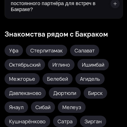
постоянного партнёра для встреч в
Бакраке?
Знакомства рядом с Бакраком
Уфа
Стерлитамак
Салават
Октябрьский
Иглино
Ишимбай
Межгорье
Белебей
Агидель
Давлеканово
Дюртюли
Бирск
Янаул
Сибай
Мелеуз
Кушнарёнково
Сатра
Зирган