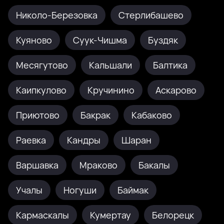
Николо-Березовка
Стерлибашево
Куяново
Суук-Чишма
Буздяк
Месягутово
Кальшали
Балтика
Каипкулово
Кручинино
Аскарово
Приютово
Бакрак
Кабаково
Раевка
Кандры
Шаран
Варшавка
Мраково
Бакалы
Учалы
Ногуши
Баймак
Кармаскалы
Кумертау
Белорецк