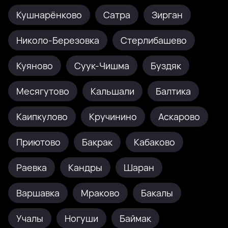
Кушнарёнково
Сатра
Зирган
Николо-Березовка
Стерлибашево
Куяново
Суук-Чишма
Буздяк
Месягутово
Кальшали
Балтика
Каипкулово
Кручинино
Аскарово
Приютово
Бакрак
Кабаково
Раевка
Кандры
Шаран
Варшавка
Мраково
Бакалы
Учалы
Ногуши
Баймак