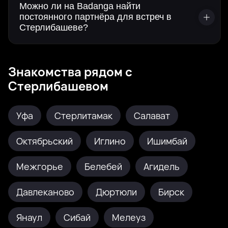
Можно ли на Badanga найти
постоянного партнёра для встреч в
Стерлибашеве?
Знакомства рядом с
Стерлибашевом
Уфа
Стерлитамак
Салават
Октябрьский
Иглино
Ишимбай
Межгорье
Белебей
Агидель
Давлеканово
Дюртюли
Бирск
Янаул
Сибай
Мелеуз