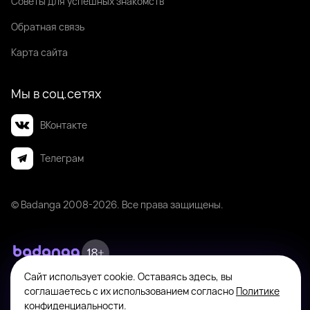
Советы для успешных знакомств
Обратная связь
Карта сайта
Мы в соц.сетях
ВКонтакте
Телеграм
© Badanga 2008-
2026
. Все права защищены.
Сайт использует cookie. Оставаясь здесь, вы
Badanga не является площадкой для оказания или поиска платных
соглашаетесь с их использованием согласно
Политике
интимных услуг. Платформа предназначена исключительно для личного
общения между совершеннолетними пользователями с целью поиска
конфиденциальности
.