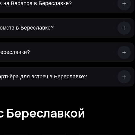
в на Badanga в Береславке?
омств в Береславке?
Береславки?
артнёра для встреч в Береславке?
с Береславкой