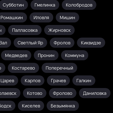
Субботин
Гмелинка
Колобродов
Ромашкин
Иловля
Мишин
ч
Палласовка
Жирновск
Вал
Светлый Яр
Фролов
Киквидзе
Медведев
Пронин
Коммуна
о
Костарево
Поперечный
Царев
Карпов
Грачев
Галкин
олаевск
Котово
Фролово
Даниловка
бодск
Киселев
Безымянка