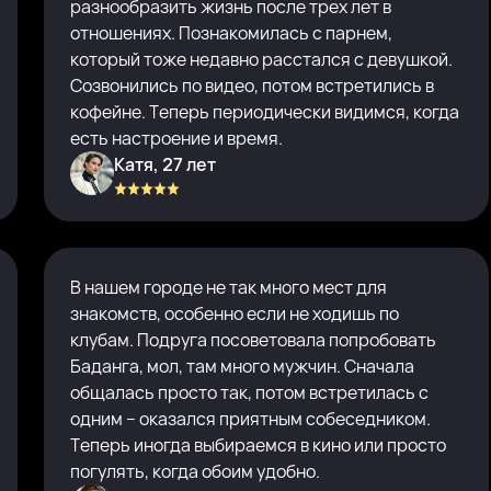
разнообразить жизнь после трех лет в
отношениях. Познакомилась с парнем,
который тоже недавно расстался с девушкой.
Созвонились по видео, потом встретились в
кофейне. Теперь периодически видимся, когда
есть настроение и время.
Катя, 27 лет
В нашем городе не так много мест для
знакомств, особенно если не ходишь по
клубам. Подруга посоветовала попробовать
Баданга, мол, там много мужчин. Сначала
общалась просто так, потом встретилась с
одним – оказался приятным собеседником.
Теперь иногда выбираемся в кино или просто
погулять, когда обоим удобно.