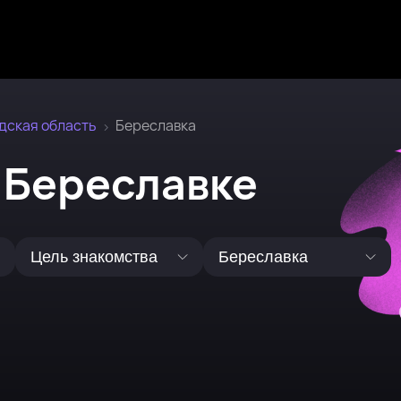
дская область
Береславка
 Береславке
Цель знакомства
Береславка