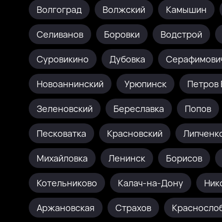
Волгоград
Волжский
Камышин
Селиванов
Боровки
Водстрой
Суровикино
Дубовка
Серафимови
Новоаннинский
Урюпинск
Петров 
Зеленовский
Береславка
Попов
Песковатка
Красновский
Липченк
Михайловка
Ленинск
Борисов
Котельниково
Калач-на-Дону
Ник
Аржановская
Страхов
Красносло