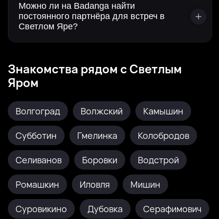
Можно ли на Badanga найти
постоянного партнёра для встреч в
Светлом Яре?
Знакомства рядом с Светлым
Яром
Волгоград
Волжский
Камышин
Субботин
Гмелинка
Колобродов
Селиванов
Боровки
Водстрой
Ромашкин
Иловля
Мишин
Суровикино
Дубовка
Серафимович