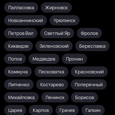
Палласовка
Жирновск
Новоаннинский
Урюпинск
Петров Вал
Светлый Яр
Фролов
Киквидзе
Зеленовский
Береславка
Попов
Медведев
Пронин
Коммуна
Песковатка
Красновский
Липченко
Костарево
Поперечный
Михайловка
Ленинск
Борисов
Царев
Карпов
Грачев
Галкин