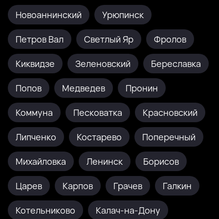
Новоаннинский
Урюпинск
Петров Вал
Светлый Яр
Фролов
Киквидзе
Зеленовский
Береславка
Попов
Медведев
Пронин
Коммуна
Песковатка
Красновский
Липченко
Костарево
Поперечный
Михайловка
Ленинск
Борисов
Царев
Карпов
Грачев
Галкин
Котельниково
Калач-на-Дону