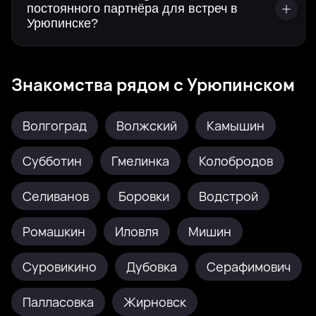
постоянного партнёра для встреч в
Урюпинске?
Знакомства рядом с Урюпинском
Волгоград
Волжский
Камышин
Субботин
Гмелинка
Колобродов
Селиванов
Боровки
Водстрой
Ромашкин
Иловля
Мишин
Суровикино
Дубовка
Серафимович
Палласовка
Жирновск