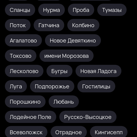
Сланцы
Нурма
Проба
Тумазы
Поток
Гатчина
Колбино
Агалатово
Новое Девяткино
Токсово
имени Морозова
Лесколово
Бугры
Новая Ладога
Луга
Подпорожье
Гостилицы
Порошкино
Любань
Лодейное Поле
Русско-Высоцкое
Всеволожск
Отрадное
Кингисепп