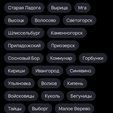
Старая Ладога
Вырица
Мга
Высоцк
Волосово
Светогорск
Шлиссельбург
Каменногорск
Приладожский
Приозерск
Сосновый Бор
Коммунар
Горбунки
Кириши
Ивангород
Синявино
Ульяновка
Волхов
Кипень
Войсковицы
Куколь
Бегуницы
Тайцы
Выборг
Малое Верево