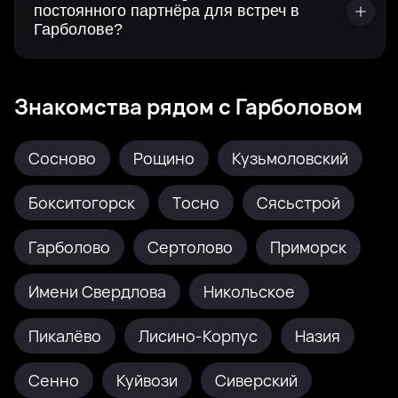
постоянного партнёра для встреч в
Гарболове?
Знакомства рядом с Гарболовом
Сосново
Рощино
Кузьмоловский
Бокситогорск
Тосно
Сясьстрой
Гарболово
Сертолово
Приморск
Имени Свердлова
Никольское
Пикалёво
Лисино-Корпус
Назия
Сенно
Куйвози
Сиверский