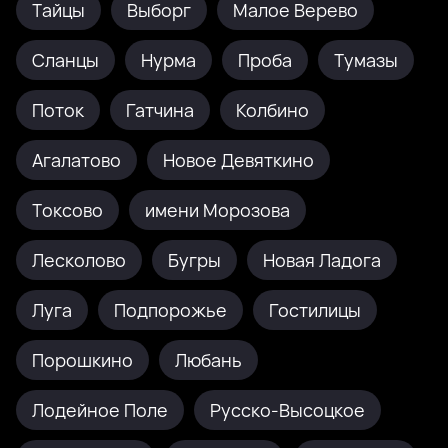
Тайцы
Выборг
Малое Верево
Сланцы
Нурма
Проба
Тумазы
Поток
Гатчина
Колбино
Агалатово
Новое Девяткино
Токсово
имени Морозова
Лесколово
Бугры
Новая Ладога
Луга
Подпорожье
Гостилицы
Порошкино
Любань
Лодейное Поле
Русско-Высоцкое