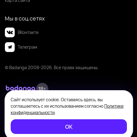
Карта сайта
Мы в соц.сетях
ВКонтакте
Телеграм
© Badanga 2008-
2026
. Все права защищены.
Сайт использует cookie. Оставаясь здесь, вы
Badanga не является площадкой для оказания или поиска платных
интимных услуг. Платформа предназначена исключительно для личного
соглашаетесь с их использованием согласно
Политике
общения между совершеннолетними пользователями с целью поиска
конфиденциальности
.
новых знакомств, общения и романтических встреч по взаимному
согласию. На информационном ресурсе применяются
ОК
Рекомендательные технологии
.