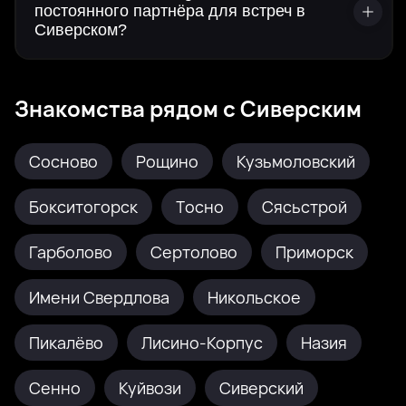
постоянного партнёра для встреч в
Сиверском?
Знакомства рядом с Сиверским
Сосново
Рощино
Кузьмоловский
Бокситогорск
Тосно
Сясьстрой
Гарболово
Сертолово
Приморск
Имени Свердлова
Никольское
Пикалёво
Лисино-Корпус
Назия
Сенно
Куйвози
Сиверский