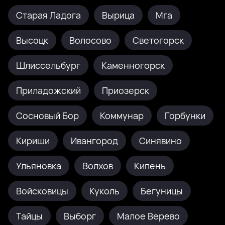
Старая Ладога
Вырица
Мга
Высоцк
Волосово
Светогорск
Шлиссельбург
Каменногорск
Приладожский
Приозерск
Сосновый Бор
Коммунар
Горбунки
Кириши
Ивангород
Синявино
Ульяновка
Волхов
Кипень
Войсковицы
Куколь
Бегуницы
Тайцы
Выборг
Малое Верево