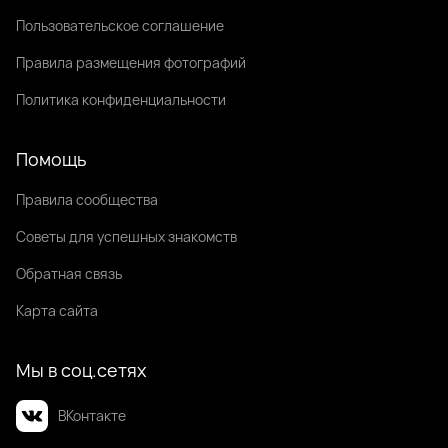
Пользовательское соглашение
Правила размещения фотографий
Политика конфиденциальности
Помощь
Правила сообщества
Советы для успешных знакомств
Обратная связь
Карта сайта
Мы в соц.сетях
ВКонтакте