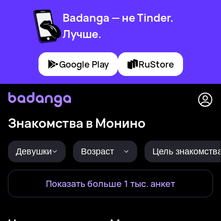
Badanga — не Tinder.
Лучше.
Google Play
RuStore
Знакомства в Монино
Девушки
Возраст
Цель знакомств
Показать больше 1 тыс. анкет