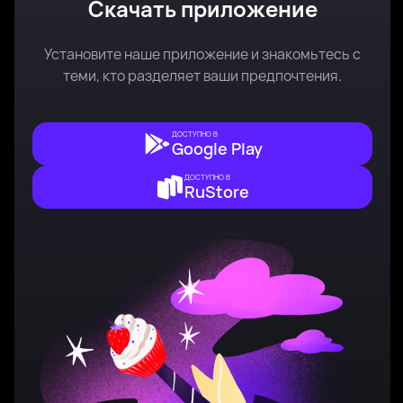
Скачать приложение
Установите наше приложение и знакомьтесь с
теми, кто разделяет ваши предпочтения.
ДОСТУПНО В
Google Play
ДОСТУПНО В
RuStore