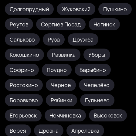
Долгопрудный
Жуковский
Пушкино
Реутов
Сергиев Посад
Ногинск
Сальково
Руза
Дружба
Кокошкино
Развилка
Уборы
Софрино
Прудно
Барыбино
Ростокино
Черное
Чепелёво
Боровково
Рябинки
Гульнево
Егорьевск
Немчиновка
Высоковск
Верея
Дрезна
Апрелевка