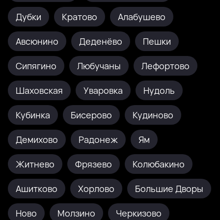
Дубки
Кратово
Алабушево
Авсюнино
Деденёво
Пешки
Сипягино
Любучаны
Лефортово
Шаховская
Уваровка
Нудоль
Кубинка
Бисерово
Кудиново
Демихово
Радонеж
Ям
Житнево
Фрязево
Колюбакино
Ашитково
Хорлово
Большие Дворы
Ново
Молзино
Черкизово