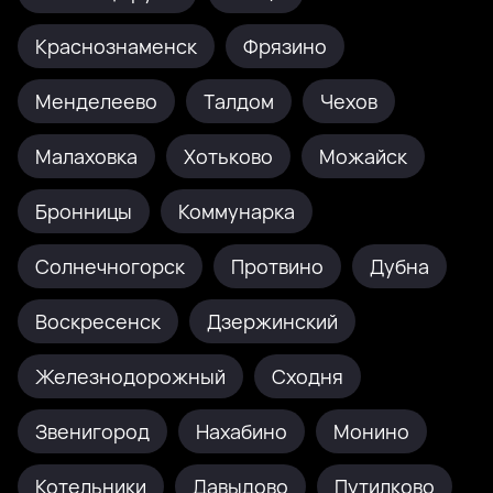
Краснознаменск
Фрязино
Менделеево
Талдом
Чехов
Малаховка
Хотьково
Можайск
Бронницы
Коммунарка
Солнечногорск
Протвино
Дубна
Воскресенск
Дзержинский
Железнодорожный
Сходня
Звенигород
Нахабино
Монино
Котельники
Давыдово
Путилково