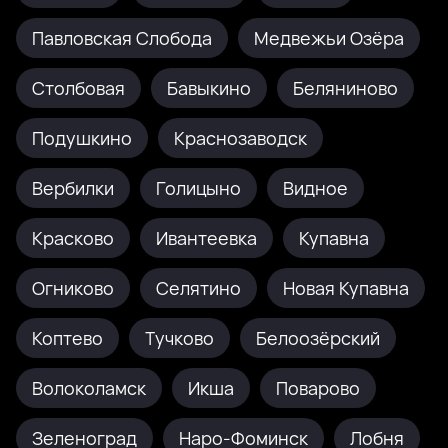
Павловская Слобода
Медвежьи Озёра
Столбовая
Бавыкино
Беляниново
Подушкино
Краснозаводск
Вербилки
Голицыно
Видное
Красково
Ивантеевка
Купавна
Огниково
Селятино
Новая Купавна
Коптево
Тучково
Белоозёрский
Волоколамск
Икша
Поварово
Зеленоград
Наро-Фоминск
Лобня