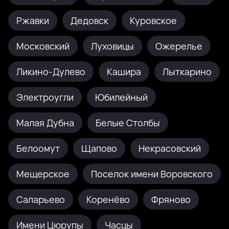
Ржавки
Дедовск
Куровское
Московский
Луховицы
Ожерелье
Ликино-Дулево
Кашира
Лыткарино
Электроугли
Юбилейный
Малая Дубна
Белые Столбы
Белоомут
Щапово
Некрасовский
Мещерское
Поселок имени Воровского
Саларьево
Коренёво
Фряново
Имени Цюрупы
Часцы