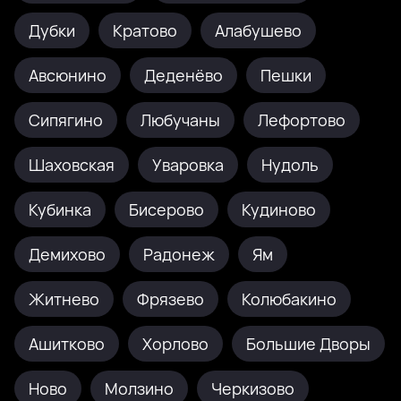
Дубки
Кратово
Алабушево
Авсюнино
Деденёво
Пешки
Сипягино
Любучаны
Лефортово
Шаховская
Уваровка
Нудоль
Кубинка
Бисерово
Кудиново
Демихово
Радонеж
Ям
Житнево
Фрязево
Колюбакино
Ашитково
Хорлово
Большие Дворы
Ново
Молзино
Черкизово