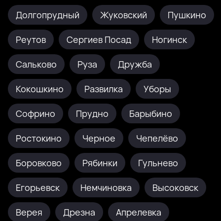
Долгопрудный
Жуковский
Пушкино
Реутов
Сергиев Посад
Ногинск
Сальково
Руза
Дружба
Кокошкино
Развилка
Уборы
Софрино
Прудно
Барыбино
Ростокино
Черное
Чепелёво
Боровково
Рябинки
Гульнево
Егорьевск
Немчиновка
Высоковск
Верея
Дрезна
Апрелевка