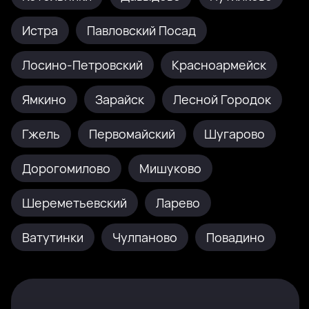
Истра
Павловский Посад
Лосино-Петровский
Красноармейск
Ямкино
Зарайск
Лесной Городок
Гжель
Первомайский
Шугарово
Дорогомилово
Мишуково
Шереметьевский
Ларево
Ватутинки
Чулпаново
Повадино