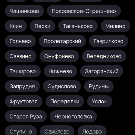
Чашниково
Покровское-Стрешнёво
Клин
Пески
Таганьково
Милино
Гольево
Пролетарский
Гаврилково
Саввино
Онуфриево
Веледниково
Таширово
Нижнево
Загорянский
Запрудня
Судислово
Рудины
Фруктовая
Переделки
Услон
Старая Руза
Черноголовка
Ступино
Свиблово
Ледово