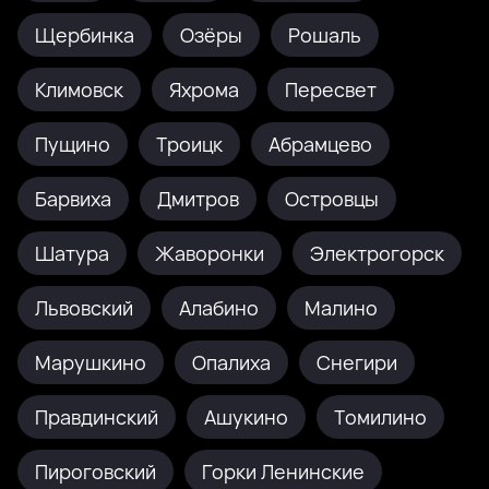
Щербинка
Озёры
Рошаль
Климовск
Яхрома
Пересвет
Пущино
Троицк
Абрамцево
Барвиха
Дмитров
Островцы
Шатура
Жаворонки
Электрогорск
Львовский
Алабино
Малино
Марушкино
Опалиха
Снегири
Правдинский
Ашукино
Томилино
Пироговский
Горки Ленинские