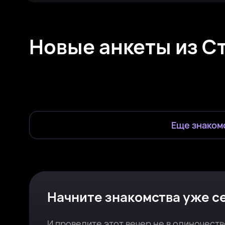
Новые анкеты из С
Lindatopmodel, 34
Рядом с Старая Руза
Ольга, 33
Рядом с Старая Руза
Ангелина, 26
Рядом с Старая Руза
Мари, 30
Рядом с Старая Руза
Emili, 26
Рядом с Старая Руза
Майя, 25
Старая Руза
Была недавно
Онлайн
Была недавно
Онлайн
Онлайн
Была недавно
Еще знаком
Начните знакомства уже с
И проведите этот вечер не в одиночеств