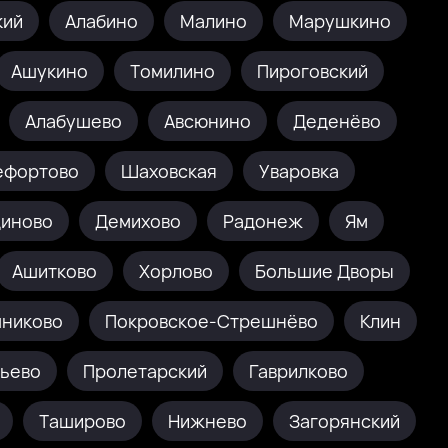
кий
Алабино
Малино
Марушкино
Ашукино
Томилино
Пироговский
Алабушево
Авсюнино
Деденёво
ефортово
Шаховская
Уваровка
диново
Демихово
Радонеж
Ям
Ашитково
Хорлово
Большие Дворы
никово
Покровское-Стрешнёво
Клин
льево
Пролетарский
Гаврилково
Таширово
Нижнево
Загорянский